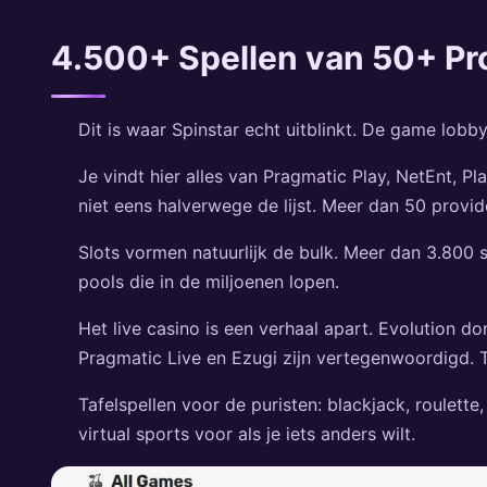
4.500+ Spellen van 50+ Pr
Dit is waar Spinstar echt uitblinkt. De game lobb
Je vindt hier alles van Pragmatic Play, NetEnt,
niet eens halverwege de lijst. Meer dan 50 provid
Slots vormen natuurlijk de bulk. Meer dan 3.800 
pools die in de miljoenen lopen.
Het live casino is een verhaal apart. Evolution do
Pragmatic Live en Ezugi zijn vertegenwoordigd. T
Tafelspellen voor de puristen: blackjack, roulett
virtual sports voor als je iets anders wilt.