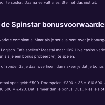
 te spelen. Daarna vervalt alles. Stel het dus niet uit.
r de Spinstar bonusvoorwaard
oriete combinatie. Maar als je serieus bent over je bonusg
Logisch. Tafelspellen? Meestal maar 10%. Live casino varie
en als je een bonus probeert vrij te spelen.
of ronde. Ga je daar overheen, dan riskeer je dat je bonus 
otaal speelgeld: €500. Doorspelen: €300 x 35 = €10.500. A
10.500 = €420. Dat is meer dan je bonus. Dus... kies je s