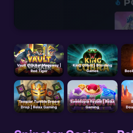
Vault Cracker Megaway |
King Cobra | Booming
Red Tiger
Games
Book
Templar Tumble Dream
Sweetopia Royale | Relax
Drop | Relax Gaming
Gaming
Dou