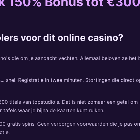
ak 150% Bonus tot €300
ers voor dit online casino?
sino's die om je aandacht vechten. Allemaal beloven ze het 
. snel. Registratie in twee minuten. Stortingen die direct o
500 titels van topstudio's. Dat is niet zomaar een getal o
r tafels waar je bijna de kaarten kunt ruiken.
0 gratis spins. Geen verborgen voorwaarden die je pas on
ctie.