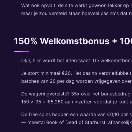
Wat ook opvalt: de site werkt gewoon lekker op 
maar je zou versteld staan hoeveel casino's dat 
150% Welkomstbonus + 100 
Oké, hier wordt het interessant. De welkomstbonus b
Je stort minimaal €20. Het casino verdriedubbelt 
batches van 20 per dag worden vrijgegeven over vi
De wageringvereiste? 35x over het bonusbedrag. N
150 x 35 = €5.250 aan inzetten voordat je kunt ui
De free spins hebben een waarde van €0,10 per s
— meestal Book of Dead of Starburst, afhankelij