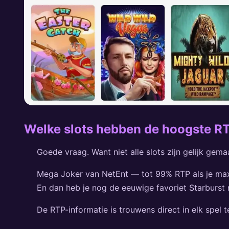
Welke slots hebben de hoogste RTP
Goede vraag. Want niet alle slots zijn gelijk gem
Mega Joker van NetEnt — tot 99% RTP als je ma
En dan heb je nog de eeuwige favoriet Starburst
De RTP-informatie is trouwens direct in elk spel