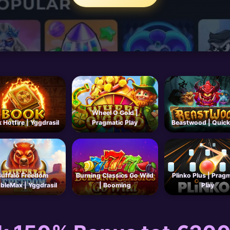
Wheel O Gold |
 Hotfire | Yggdrasil
Pragmatic Play
Beastwood | Quick
Buffalo Freedom
Burning Classics Go Wild
Plinko Plus | Prag
bleMax | Yggdrasil
| Booming
Play