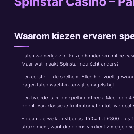
Spinstar Casino – P
Waarom kiezen ervaren spel
Laten we eerlijk zijn. Er zijn honderden online ca
Maar wat maakt Spinstar nou écht anders?
Ten eerste — de snelheid. Alles hier voelt gewoon..
dagen laten wachten terwijl je nagels bijt.
Ten tweede is er die spelbibliotheek. Meer dan 4.
opent. Van klassieke fruitautomaten tot live deale
En dan die welkomstbonus. 150% tot €300 plus 10
straks meer, want die bonus verdient z'n eigen se