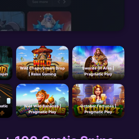
Wild Chapo Dream Drop
Swords Of Ares |
spin
| Relax Gaming
Pragmatic Play
matic
Wild Wild Bananas |
October Fortunes |
Pragmatic Play
Pragmatic Play