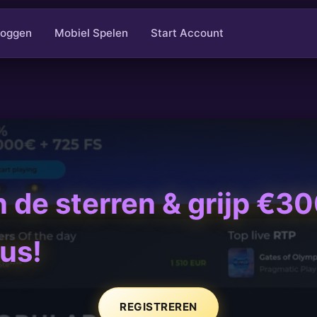
nloggen
Mobiel Spelen
Start Account
n de sterren & grijp €3
us!
REGISTREREN