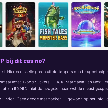
 bij dit casino?
aakt. Hier een snelle greep uit de toppers qua terugbetaalp
ximaal inzet. Blood Suckers — 98%. Starmania van NextG
 met z'n 96,09%, niet de hoogste maar wel de meest gespee
 te vinden. Geen gedoe met zoeken — gewoon op het info-ico