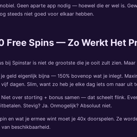
mobiel. Geen aparte app nodig — hoewel die er wel is. Gew
nog steeds niet goed voor elkaar hebben.
Free Spins — Zo Werkt Het P
ij Spinstar is niet de grootste die je ooit zult zien. Maar 
je geld eigenlijk bijna — 150% bovenop wat je inlegt. Maxi
jf dagen. Slim, want zo heb je elke dag iets om naar uit te
iet over storting + bonus samen — dat scheelt flink. Even 
tbetalen. Stevig? Ja. Onmogelijk? Absoluut niet.
pin en wat je ermee wint moet je 40x doorspelen. Ze word
k van beschikbaarheid.